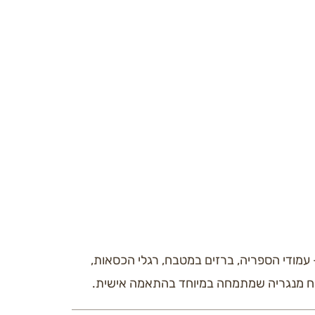
וקל אלומיניום צבוע, תריס צבוע, חלונות לכל
הבית בגוון תואם לפי מניפה, סוקל הספריה, וחזיתות צבע מעוטרות בספריה – כל החומרים השונים האלו בגוון תואם ב100%. צבע נוסף לבן בז' באותו גוון בדיוק: בחלק
במשטח הכיור במסדרון פליז (חלק פליז טבעי
עמודי הספריה, ברזים במטבח, רגלי הכסאות,
טבח מנגריה שמתמחה במיוחד בהתאמה אישית.