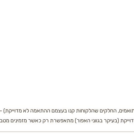
נו בגוון אפור גרפיט אותו גוון בדיוק: בחזיתות של רוב המטבח, ס
שיש נבחר בגוון קרוב מאד. עץ אגוז אמריקאי – במדפי הספריה, 
תואמים, החלקים שהלקוחות קנו בעצמם ההתאמה לא מדוייקת) – 
מדוייקת (בעיקר בגווני האפור) מתאפשרת רק כאשר מזמינים מ