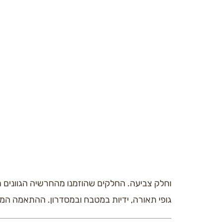
שילובי צבעים שחוזרים על עצמם בהתאמה מדוייקת. נ
מחזיתות המטבח, בארונות במסדרון, בקירות, וגם ה
וחלק צביעה. החלקים שהוזמנו מהחרשיה הגוונים 
גופי תאורה, ידיות במטבח ובמסדרון. ההתאמה ה