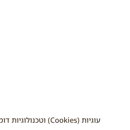
תקופת שמירת המידע
אנונימית שאינה מאפשרת זיהוי אישי.
שיתוף מידע עם צדדים שלישיים
החברה אינה מוסרת מידע אישי לצדדים שלישיים אלא א
נמסרה הסכמתך המפורשת להעברה.
העברה נדרשת לפי חוק, צו בית משפט או דריש
שימוש בספקי שירות חיצוניים (כגון אחסון, תחזו
בלבד.
עוגיות (Cookies) וטכנולוגיות דומות