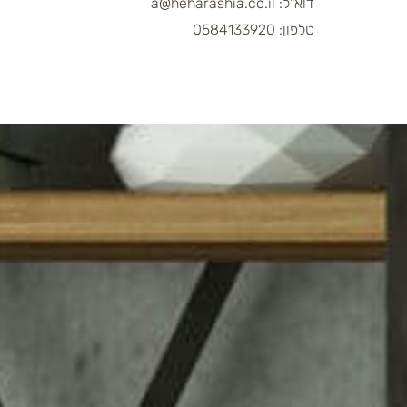
דוא"ל: a@heharashia.co.il
טלפון: 0584133920